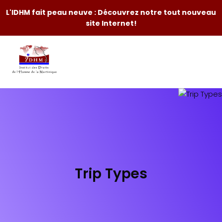
L'IDHM fait peau neuve : Découvrez notre tout nouveau
site Internet!
Trip Types