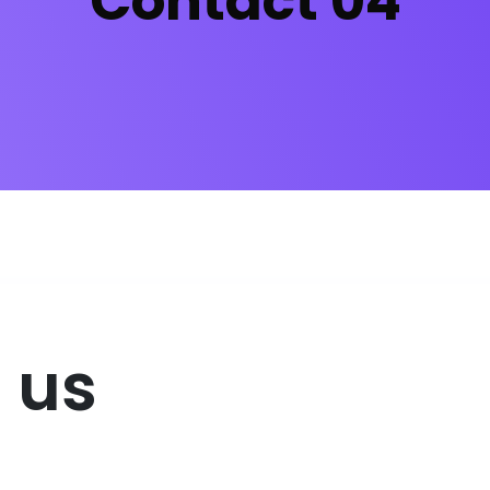
Contact 04
 us