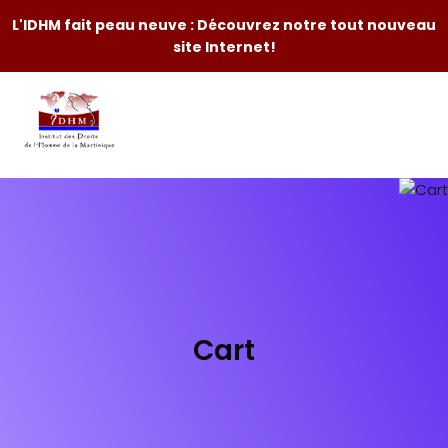
L'IDHM fait peau neuve : Découvrez notre tout nouveau
site Internet!
Cart